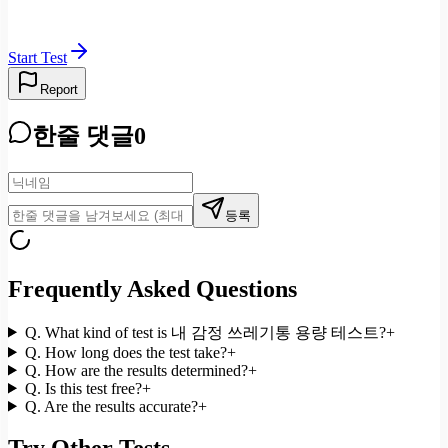
Start Test
Report
한줄 댓글
0
등록
Frequently Asked Questions
Q.
What kind of test is 내 감정 쓰레기통 용량 테스트?
+
Q.
How long does the test take?
+
Q.
How are the results determined?
+
Q.
Is this test free?
+
Q.
Are the results accurate?
+