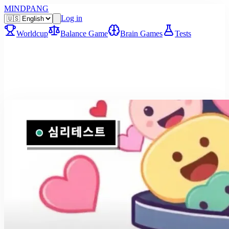
MINDPANG
Log in
Worldcup
Balance Game
Brain Games
Tests