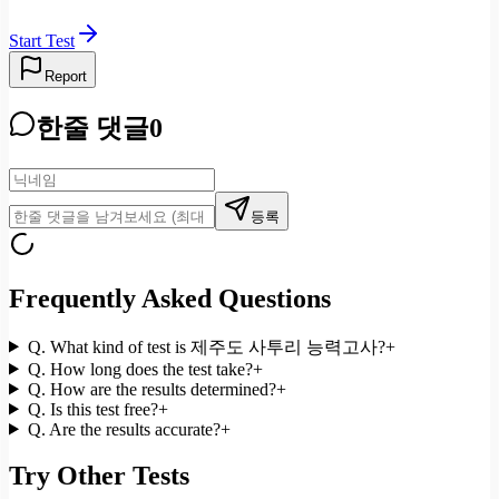
Start Test
Report
한줄 댓글
0
등록
Frequently Asked Questions
Q.
What kind of test is 제주도 사투리 능력고사?
+
Q.
How long does the test take?
+
Q.
How are the results determined?
+
Q.
Is this test free?
+
Q.
Are the results accurate?
+
Try Other Tests