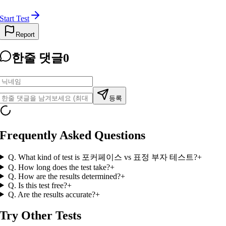
Start Test
Report
한줄 댓글
0
등록
Frequently Asked Questions
Q.
What kind of test is 포커페이스 vs 표정 부자 테스트?
+
Q.
How long does the test take?
+
Q.
How are the results determined?
+
Q.
Is this test free?
+
Q.
Are the results accurate?
+
Try Other Tests