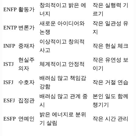
창의적이고 밝은 에
작은 실행력 기
ENFP
활동가
너지
르기
새로운 아이디어와
작은 일관성 유
ENTP
변론가
논쟁
지
이상적이고 창의적
INFP
중재자
작은 현실 체크
사고
현실주
작은 유연성 보
ISTJ
체계적이고 안정적
의자
이기
배려심 많고 책임감
ISFJ
수호자
작은 거절 연습
강함
배려심 많고 관계 중
본인 일도 함께
ESFJ
집정관
시
챙기기
밝은 에너지로 분위
ESFP
연예인
작은 시간 관리
기 살림