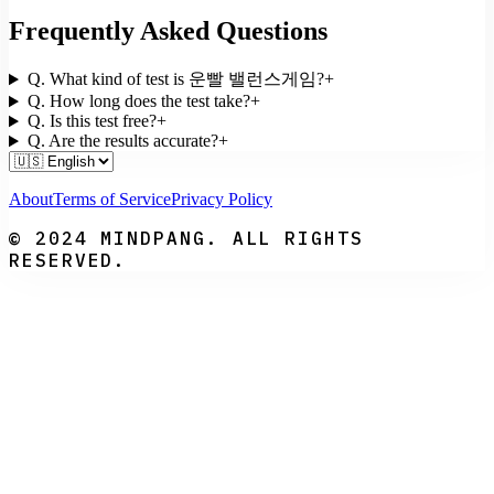
Frequently Asked Questions
Q.
What kind of test is 운빨 밸런스게임?
+
Q.
How long does the test take?
+
Q.
Is this test free?
+
Q.
Are the results accurate?
+
About
Terms of Service
Privacy Policy
© 2024 MINDPANG. ALL RIGHTS
RESERVED.