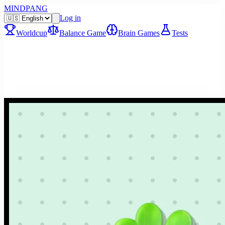
MINDPANG
Log in
Worldcup
Balance Game
Brain Games
Tests