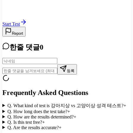
Start Test
Report
한줄 댓글
0
등록
Frequently Asked Questions
Q.
What kind of test is 강아지상 vs 고양이상 성격 테스트?
+
Q.
How long does the test take?
+
Q.
How are the results determined?
+
Q.
Is this test free?
+
Q.
Are the results accurate?
+