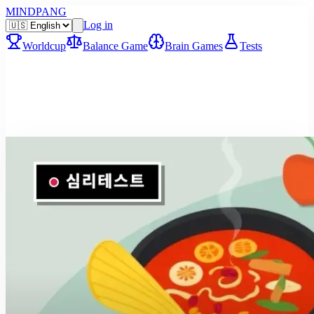
MINDPANG
Log in
Worldcup
Balance Game
Brain Games
Tests