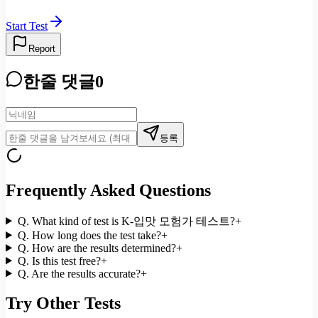
Start Test
Report
한줄 댓글
0
등록
Frequently Asked Questions
Q.
What kind of test is K-입맛 모험가 테스트?
+
Q.
How long does the test take?
+
Q.
How are the results determined?
+
Q.
Is this test free?
+
Q.
Are the results accurate?
+
Try Other Tests