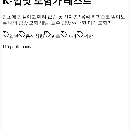
K-입맛 모험가 테스트
민초에 진심이고 마라 없인 못 산다면? 음식 취향으로 알아보
는 나의 입맛 모험 레벨. 보수 입맛 vs 극한 미각 모험가!
입맛
음식취향
민초
마라
먹방
115 participants