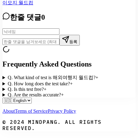
이모지 월드컵
한줄 댓글
0
등록
Frequently Asked Questions
Q.
What kind of test is 해외여행지 월드컵?
+
Q.
How long does the test take?
+
Q.
Is this test free?
+
Q.
Are the results accurate?
+
About
Terms of Service
Privacy Policy
© 2024 MINDPANG. ALL RIGHTS
RESERVED.