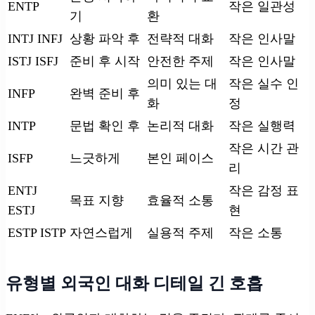
ENTP
작은 일관성
기
환
INTJ INFJ
상황 파악 후
전략적 대화
작은 인사말
ISTJ ISFJ
준비 후 시작
안전한 주제
작은 인사말
의미 있는 대
작은 실수 인
INFP
완벽 준비 후
화
정
INTP
문법 확인 후
논리적 대화
작은 실행력
작은 시간 관
ISFP
느긋하게
본인 페이스
리
ENTJ
작은 감정 표
목표 지향
효율적 소통
ESTJ
현
ESTP ISTP
자연스럽게
실용적 주제
작은 소통
유형별 외국인 대화 디테일 긴 호흡