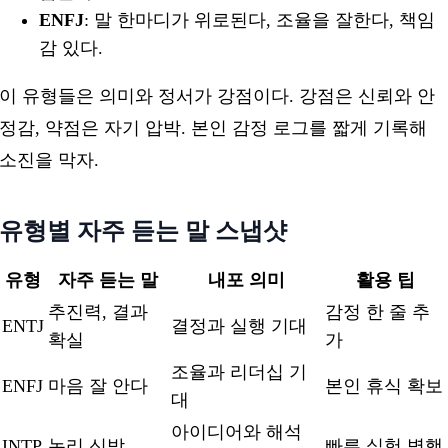
ENFJ
: 말 한마디가 위로된다, 조율을 잘한다, 책임
감 있다.
이 유형들은 의미와 정서가 강점이다. 강점은 신뢰와 안
정감, 약점은 자기 압박. 본인 감정 로그를 짧게 기록해
소진을 막자.
유형별 자주 듣는 말 스냅샷
유형
자주 듣는 말
내포 의미
활용 팁
추진력, 결과
감정 한 줄 추
ENTJ
결정과 실행 기대
확실
가
조율과 리더십 기
ENFJ
마음 잘 안다
본인 휴식 확보
대
아이디어와 해석
INTP
논리 신박
빠른 실험 병행