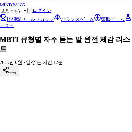
MINDPANG
ログイン
理想型ワールドカップ
バランスゲーム
頭脳ゲーム
テスト
MBTI 유형별 자주 듣는 말 완전 체감 리스
트
2025년 6월 7일
•
읽는 시간
12
분
공유