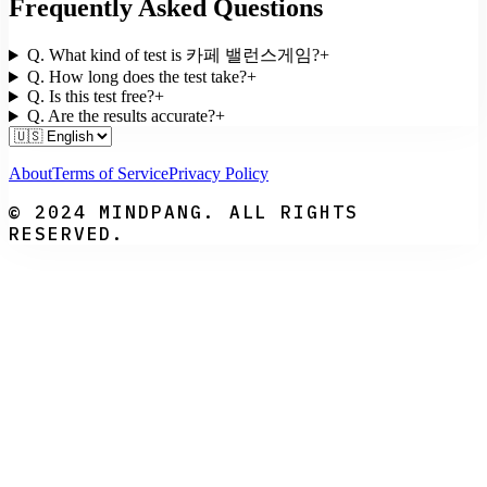
Frequently Asked Questions
Q.
What kind of test is 카페 밸런스게임?
+
Q.
How long does the test take?
+
Q.
Is this test free?
+
Q.
Are the results accurate?
+
About
Terms of Service
Privacy Policy
© 2024 MINDPANG. ALL RIGHTS
RESERVED.