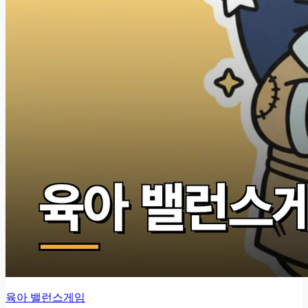
육아 밸런스게임