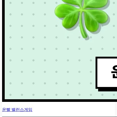
운빨 밸런스게임