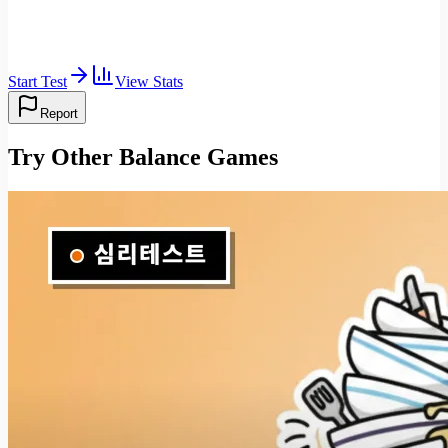
Start Test
View Stats
Report
Try Other Balance Games