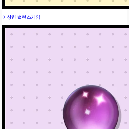
이상한 밸런스게임