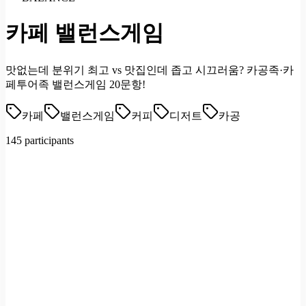
카페 밸런스게임
맛없는데 분위기 최고 vs 맛집인데 좁고 시끄러움? 카공족·카
페투어족 밸런스게임 20문항!
카페
밸런스게임
커피
디저트
카공
145 participants