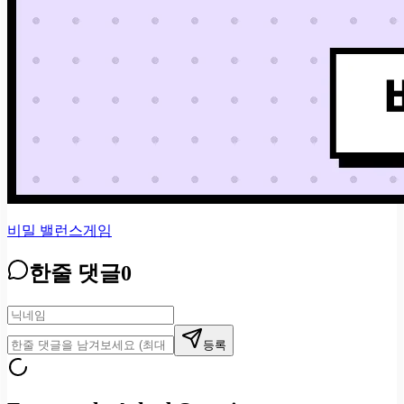
비밀 밸런스게임
한줄 댓글
0
등록