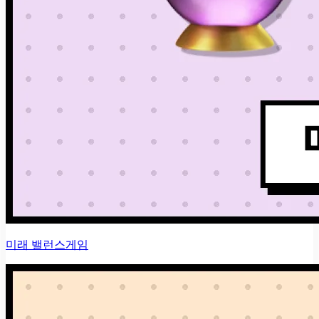
미래 밸런스게임