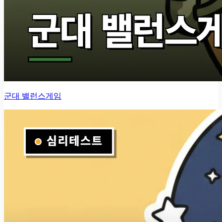
군대 밸런스게임