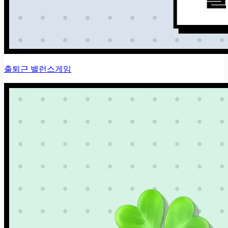
출퇴근 밸런스게임