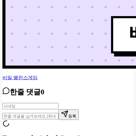
비밀 밸런스게임
한줄 댓글
0
등록