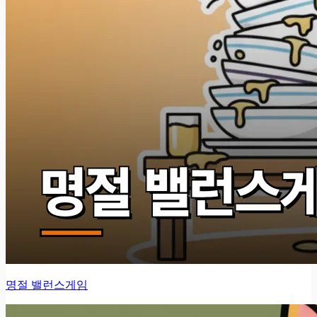
명절 밸런스게임