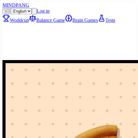
MINDPANG
Log in
Worldcup
Balance Game
Brain Games
Tests