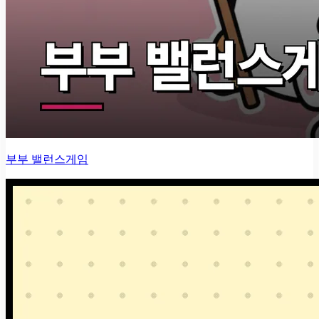
부부 밸런스게임