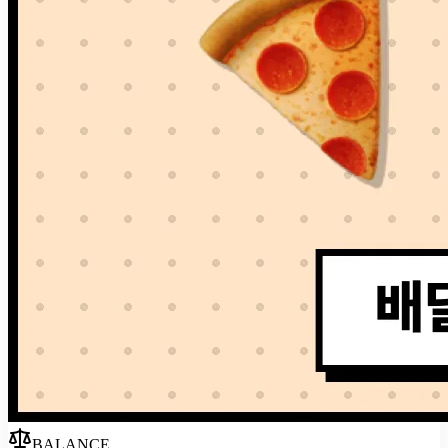
BALANCE