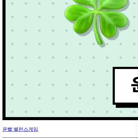
운빨 밸런스게임