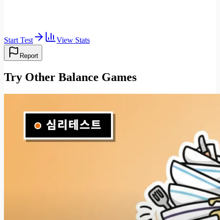
Start Test
View Stats
Report
Try Other Balance Games