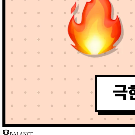
BALANCE