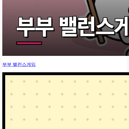
부부 밸런스게임