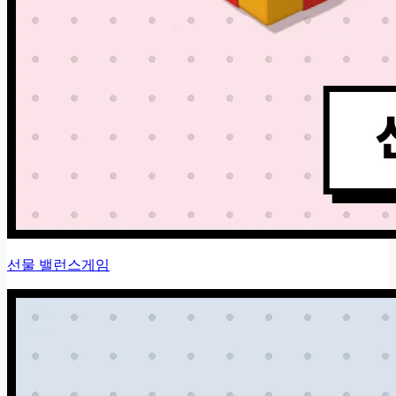
선물 밸런스게임