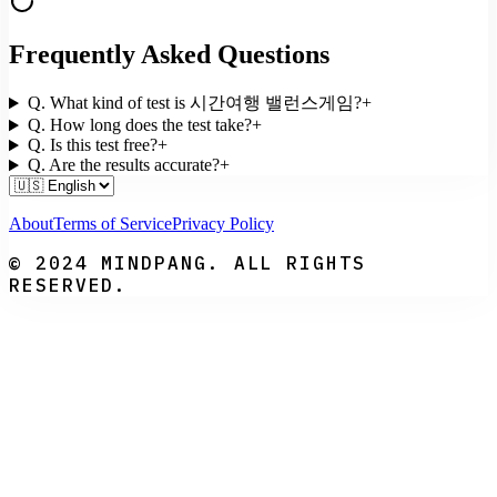
Frequently Asked Questions
Q.
What kind of test is 시간여행 밸런스게임?
+
Q.
How long does the test take?
+
Q.
Is this test free?
+
Q.
Are the results accurate?
+
About
Terms of Service
Privacy Policy
© 2024 MINDPANG. ALL RIGHTS
RESERVED.