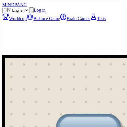
MINDPANG
Log in
Worldcup
Balance Game
Brain Games
Tests