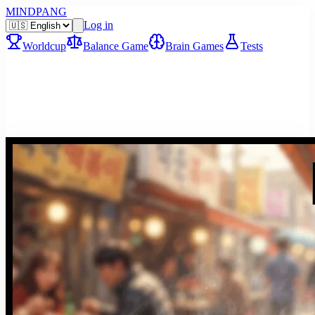
MINDPANG
Log in
Worldcup
Balance Game
Brain Games
Tests