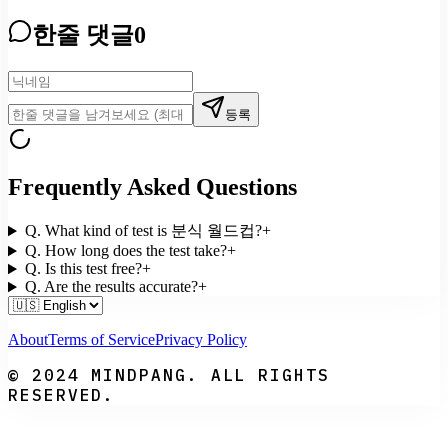
한줄 댓글
0
등록
Frequently Asked Questions
Q.
What kind of test is 분식 월드컵?
+
Q.
How long does the test take?
+
Q.
Is this test free?
+
Q.
Are the results accurate?
+
About
Terms of Service
Privacy Policy
© 2024 MINDPANG. ALL RIGHTS
RESERVED.