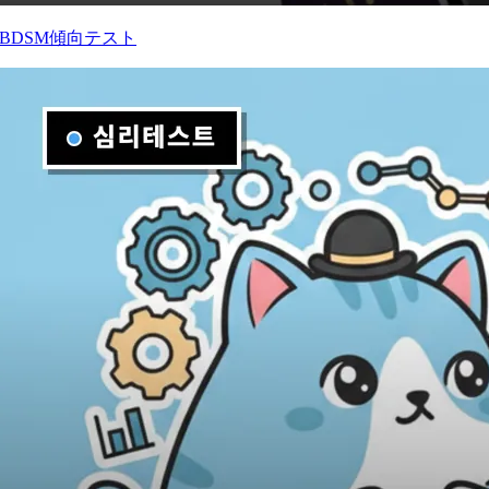
BDSM傾向テスト