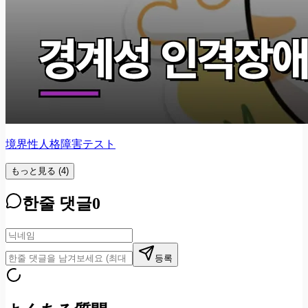
境界性人格障害テスト
もっと見る
(
4
)
한줄 댓글
0
등록