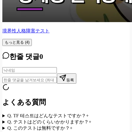
境界性人格障害テスト
もっと見る
(
4
)
한줄 댓글
0
등록
よくある質問
Q.
TF 테스트はどんなテストですか？
+
Q.
テストはどのくらいかかりますか？
+
Q.
このテストは無料ですか？
+