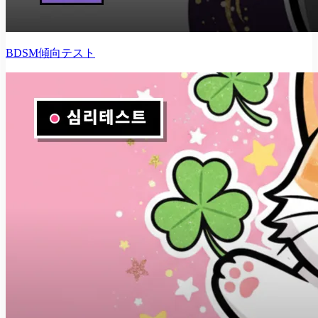
BDSM傾向テスト